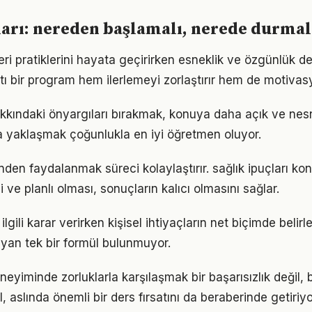
ları: nereden başlamalı, nerede durmal
leri pratiklerini hayata geçirirken esneklik ve özgünlük 
tı bir program hem ilerlemeyi zorlaştırır hem de motivas
hakkındaki önyargıları bırakmak, konuya daha açık ve ne
la yaklaşmak çoğunlukla en iyi öğretmen oluyor.
den faydalanmak süreci kolaylaştırır. sağlık ipuçları ko
i ve planlı olması, sonuçların kalıcı olmasını sağlar.
e ilgili karar verirken kişisel ihtiyaçların net biçimde beli
yan tek bir formül bulunmuyor.
eneyiminde zorluklarla karşılaşmak bir başarısızlık değil
l, aslında önemli bir ders fırsatını da beraberinde getiriyo