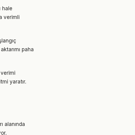
ı hale
a verimli
aşlangıç
 aktarımı paha
 verimi
tmi yaratır.
rı alanında
or.