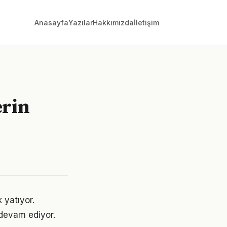
Anasayfa
Yazılar
Hakkımızda
İletişim
erin
 yatıyor.
devam ediyor.