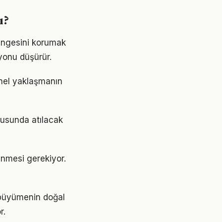
ı?
dengesini korumak
yonu düşürür.
snel yaklaşmanın
nusunda atılacak
rlenmesi gerekiyor.
, büyümenin doğal
r.