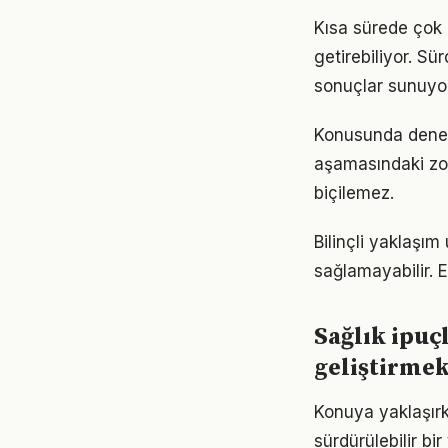
Kısa sürede çok 
getirebiliyor. S
sonuçlar sunuyor
Konusunda deneyiml
aşamasındaki zor
biçilemez.
Bilinçli yaklaşım
sağlamayabilir. Es
Sağlık ipuç
geliştirme
Konuya yaklaşırke
sürdürülebilir bi