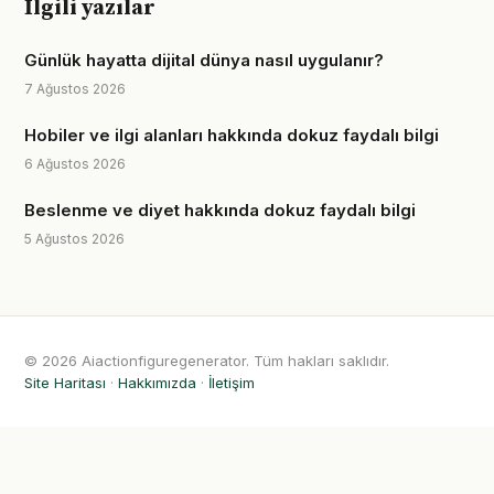
İlgili yazılar
Günlük hayatta dijital dünya nasıl uygulanır?
7 Ağustos 2026
Hobiler ve ilgi alanları hakkında dokuz faydalı bilgi
6 Ağustos 2026
Beslenme ve diyet hakkında dokuz faydalı bilgi
5 Ağustos 2026
© 2026 Aiactionfiguregenerator. Tüm hakları saklıdır.
Site Haritası
·
Hakkımızda
·
İletişim